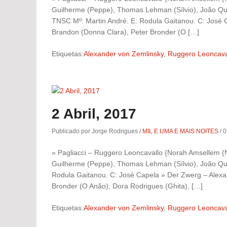
Guilherme (Peppe), Thomas Lehman (Sílvio), João Que
TNSC Mº: Martin André. E: Rodula Gaitanou. C: José 
Brandon (Donna Clara), Peter Bronder (O […]
Etiquetas:
Alexander von Zemlinsky
,
Ruggero Leoncava
2 Abril, 2017
Publicado por Jorge Rodrigues
/
MIL E UMA E MAIS NOITES
/
0
» Pagliacci – Ruggero Leoncavallo {Norah Amsellem (Ne
Guilherme (Peppe), Thomas Lehman (Sílvio), João Quei
Rodula Gaitanou. C: José Capela » Der Zwerg – Alexa
Bronder (O Anão), Dora Rodrigues (Ghita), […]
Etiquetas:
Alexander von Zemlinsky
,
Ruggero Leoncava