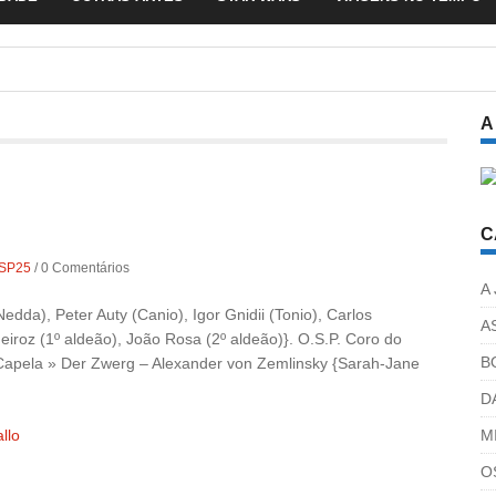
A
C
SP25
/
0 Comentários
A
dda), Peter Auty (Canio), Igor Gnidii (Tonio), Carlos
A
roz (1º aldeão), João Rosa (2º aldeão)}. O.S.P. Coro do
B
Capela » Der Zwerg – Alexander von Zemlinsky {Sarah-Jane
D
llo
M
O