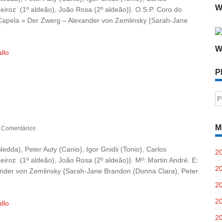
W
iroz (1º aldeão), João Rosa (2º aldeão)}. O.S.P. Coro do
Capela » Der Zwerg – Alexander von Zemlinsky {Sarah-Jane
W
llo
P
P
po
M
 Comentários
dda), Peter Auty (Canio), Igor Gnidii (Tonio), Carlos
2
roz (1º aldeão), João Rosa (2º aldeão)}. Mº: Martin André. E:
2
nder von Zemlinsky {Sarah-Jane Brandon (Donna Clara), Peter
2
2
llo
2