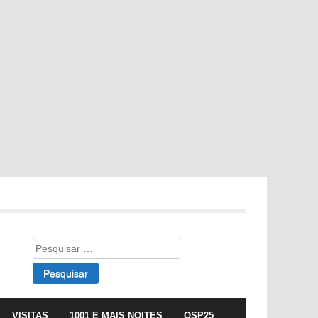
Pesquisar
por:
VISITAS
1001 E MAIS NOITES
OSP25