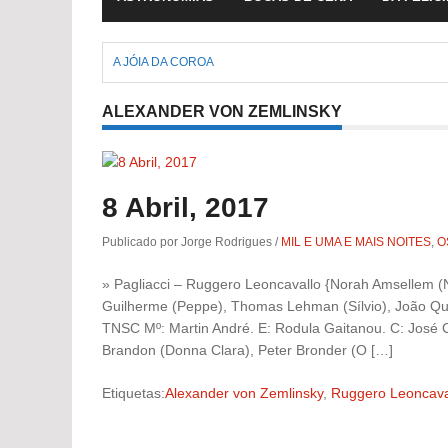
A JÓIA DA COROA
ALEXANDER VON ZEMLINSKY
8 Abril, 2017
Publicado por Jorge Rodrigues
/
MIL E UMA E MAIS NOITES
,
O
» Pagliacci – Ruggero Leoncavallo {Norah Amsellem (Ne
Guilherme (Peppe), Thomas Lehman (Sílvio), João Quei
TNSC Mº: Martin André. E: Rodula Gaitanou. C: José 
Brandon (Donna Clara), Peter Bronder (O […]
Etiquetas:
Alexander von Zemlinsky
,
Ruggero Leoncava