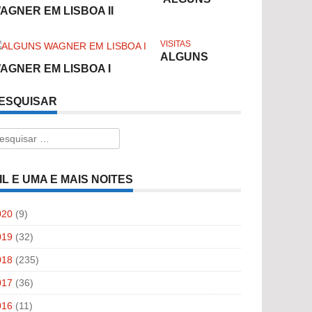
AGNER EM LISBOA II
VISITAS
ALGUNS
AGNER EM LISBOA I
ESQUISAR
esquisar
r:
IL E UMA E MAIS NOITES
020
(9)
019
(32)
018
(235)
017
(36)
016
(11)