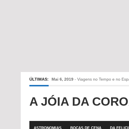
ÚLTIMAS:
Mai 6, 2019
-
Viagens no Tempo e no Esp
Abr 24, 2019
-
Diz-me a verdade a mentir
A JÓIA DA COR
Abr 10, 2019
-
Só em Bayreuth? Era o que 
Fev 22, 2019
-
Jorge Rodrigues conversa
ASTRONOMIAS
BOCAS DE CENA
DA FELIC