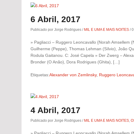
6 Abril, 2017
Publicado por Jorge Rodrigues
/
MIL E UMA E MAIS NOITES
/
0
» Pagliacci – Ruggero Leoncavallo {Norah Amsellem (Ne
Guilherme (Peppe), Thomas Lehman (Sílvio), João Quei
Rodula Gaitanou. C: José Capela » Der Zwerg – Alexa
Bronder (O Anão), Dora Rodrigues (Ghita), […]
Etiquetas:
Alexander von Zemlinsky
,
Ruggero Leoncava
4 Abril, 2017
Publicado por Jorge Rodrigues
/
MIL E UMA E MAIS NOITES
,
O
» Pagliacci – Ruggero Leoncavallo {Norah Amsellem (Ne