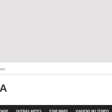
aço
OA
faltava!!!
 com Olga Roriz
IDADE
OUTRAS ARTES
STAR WARS
VIAGENS NO TEMPO