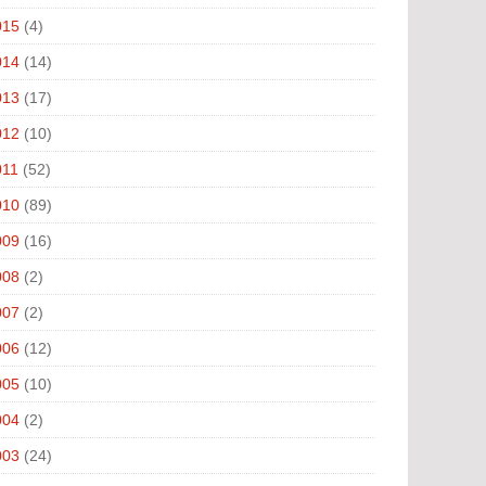
015
(4)
014
(14)
013
(17)
012
(10)
011
(52)
010
(89)
009
(16)
008
(2)
007
(2)
006
(12)
005
(10)
004
(2)
003
(24)