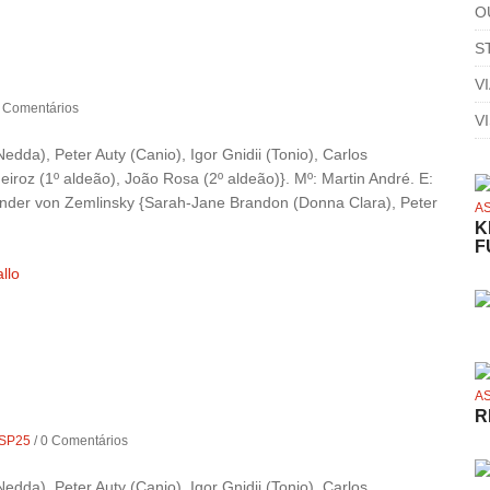
O
S
V
 Comentários
V
dda), Peter Auty (Canio), Igor Gnidii (Tonio), Carlos
roz (1º aldeão), João Rosa (2º aldeão)}. Mº: Martin André. E:
nder von Zemlinsky {Sarah-Jane Brandon (Donna Clara), Peter
A
K
F
llo
A
R
SP25
/
0 Comentários
dda), Peter Auty (Canio), Igor Gnidii (Tonio), Carlos