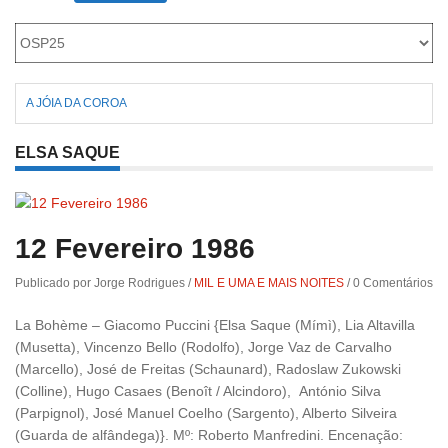
A JÓIA DA COROA
ELSA SAQUE
12 Fevereiro 1986
Publicado por Jorge Rodrigues
/
MIL E UMA E MAIS NOITES
/
0 Comentários
La Bohème – Giacomo Puccini {Elsa Saque (Mímì), Lia Altavilla
(Musetta), Vincenzo Bello (Rodolfo), Jorge Vaz de Carvalho
(Marcello), José de Freitas (Schaunard), Radoslaw Zukowski
(Colline), Hugo Casaes (Benoît / Alcindoro), António Silva
(Parpignol), José Manuel Coelho (Sargento), Alberto Silveira
(Guarda de alfândega)}. Mº: Roberto Manfredini. Encenação: