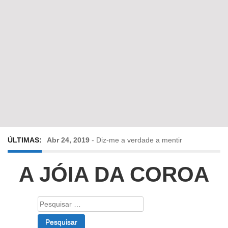
ÚLTIMAS:
Abr 24, 2019
-
Diz-me a verdade a mentir
Abr 10, 2019
-
Só em Bayreuth? Era o que faltava!!!
A JÓIA DA COROA
Fev 22, 2019
-
Jorge Rodrigues conversa com Olga
Pesquisar
por:
Roriz