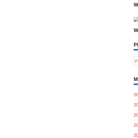
W
W
P
P
po
M
2
2
2
2
2