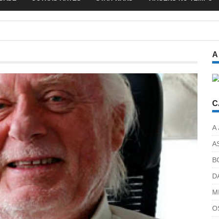
A
C
A
A
B
D
M
O