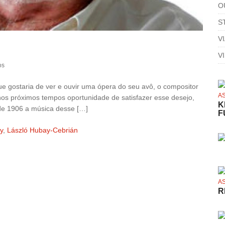
O
S
V
V
os
 gostaria de ver e ouvir uma ópera do seu avô, o compositor
A
nos próximos tempos oportunidade de satisfazer esse desejo,
K
 de 1906 a música desse […]
F
y
,
László Hubay-Cebrián
A
R