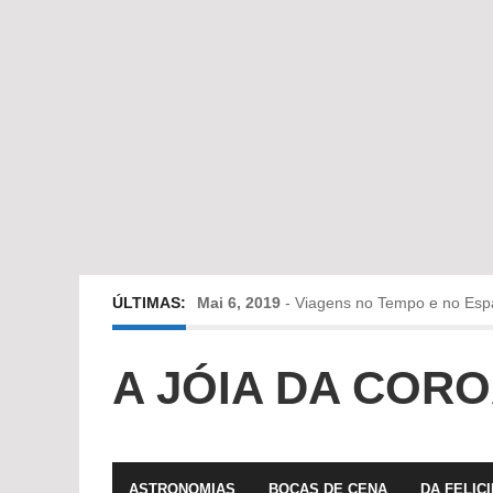
ÚLTIMAS:
Mai 6, 2019
-
Viagens no Tempo e no Esp
Abr 24, 2019
-
Diz-me a verdade a mentir
A JÓIA DA COR
Abr 10, 2019
-
Só em Bayreuth? Era o que 
Fev 22, 2019
-
Jorge Rodrigues conversa
ASTRONOMIAS
BOCAS DE CENA
DA FELIC