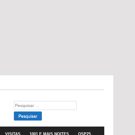
Pesquisar
por:
VISITAS
1001 E MAIS NOITES
OSP25