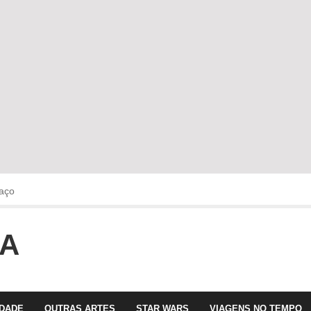
aço
OA
faltava!!!
 com Olga Roriz
IDADE
OUTRAS ARTES
STAR WARS
VIAGENS NO TEMPO