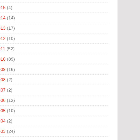
015
(4)
014
(14)
013
(17)
012
(10)
011
(52)
010
(89)
009
(16)
008
(2)
007
(2)
006
(12)
005
(10)
004
(2)
003
(24)