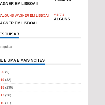
AGNER EM LISBOA II
VISITAS
ALGUNS
AGNER EM LISBOA I
ESQUISAR
esquisar
r:
IL E UMA E MAIS NOITES
020
(9)
019
(32)
018
(235)
017
(36)
016
(11)