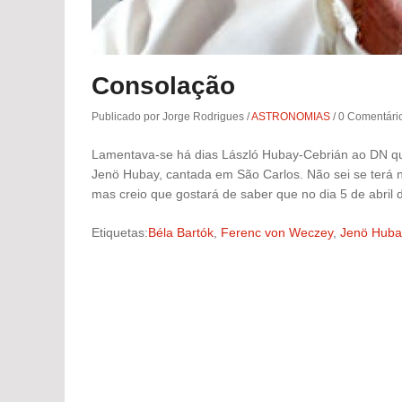
Consolação
Publicado por Jorge Rodrigues
/
ASTRONOMIAS
/
0 Comentári
Lamentava-se há dias László Hubay-Cebrián ao DN que
Jenö Hubay, cantada em São Carlos. Não sei se terá 
mas creio que gostará de saber que no dia 5 de abril
Etiquetas:
Béla Bartók
,
Ferenc von Weczey
,
Jenö Huba