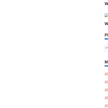
W
W
P
P
po
M
2
2
2
2
2