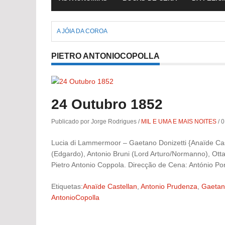
A JÓIA DA COROA
PIETRO ANTONIOCOPOLLA
24 Outubro 1852
Publicado por Jorge Rodrigues
/
MIL E UMA E MAIS NOITES
/
0
Lucia di Lammermoor – Gaetano Donizetti {Anaïde Caste
(Edgardo), Antonio Bruni (Lord Arturo/Normanno), Ottav
Pietro Antonio Coppola. Direcção de Cena: António Por
Etiquetas:
Anaïde Castellan
,
Antonio Prudenza
,
Gaetano
AntonioCopolla