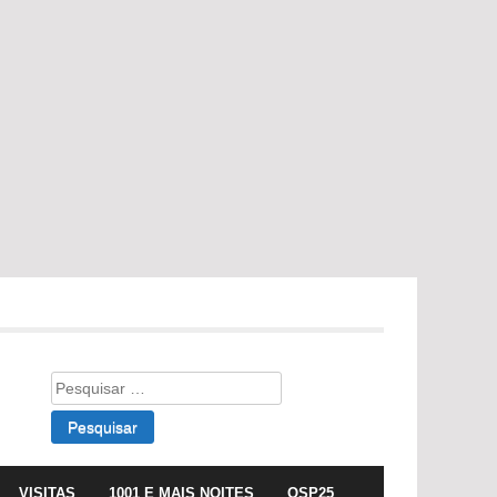
Pesquisar
por:
VISITAS
1001 E MAIS NOITES
OSP25