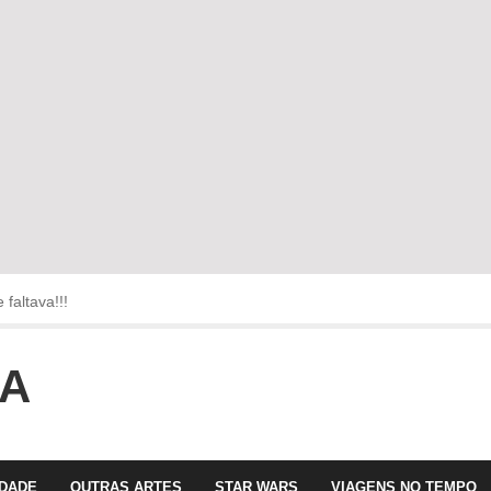
faltava!!!
 com Olga Roriz
OA
IDADE
OUTRAS ARTES
STAR WARS
VIAGENS NO TEMPO