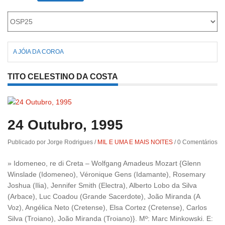
Roriz
A JÓIA DA COROA
TITO CELESTINO DA COSTA
24 Outubro, 1995
Publicado por Jorge Rodrigues
/
MIL E UMA E MAIS NOITES
/
0 Comentários
» Idomeneo, re di Creta – Wolfgang Amadeus Mozart {Glenn
Winslade (Idomeneo), Véronique Gens (Idamante), Rosemary
Joshua (Ilia), Jennifer Smith (Electra), Alberto Lobo da Silva
(Arbace), Luc Coadou (Grande Sacerdote), João Miranda (A
Voz), Angélica Neto (Cretense), Elsa Cortez (Cretense), Carlos
Silva (Troiano), João Miranda (Troiano)}. Mº: Marc Minkowski. E: