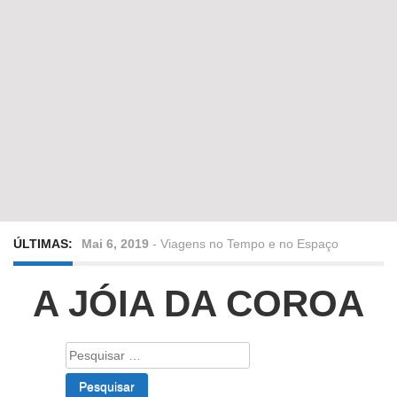
ÚLTIMAS:
Mai 6, 2019
-
Viagens no Tempo e no Espaço
Abr 24, 2019
-
Diz-me a verdade a mentir
A JÓIA DA COROA
Abr 10, 2019
-
Só em Bayreuth? Era o que faltava!!!
Pesquisar
por:
Fev 22, 2019
-
Jorge Rodrigues conversa com Olga