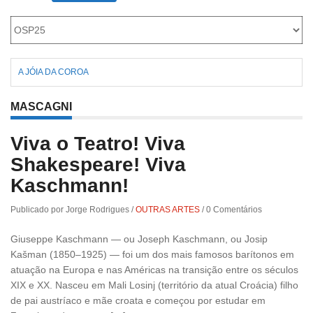
Roriz
A JÓIA DA COROA
MASCAGNI
Viva o Teatro! Viva
Shakespeare! Viva
Kaschmann!
Publicado por Jorge Rodrigues
/
OUTRAS ARTES
/
0 Comentários
Giuseppe Kaschmann — ou Joseph Kaschmann, ou Josip
Kašman (1850–1925) — foi um dos mais famosos barítonos em
atuação na Europa e nas Américas na transição entre os séculos
XIX e XX. Nasceu em Mali Losinj (território da atual Croácia) filho
de pai austríaco e mãe croata e começou por estudar em