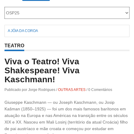
Roriz
A JÓIA DA COROA
TEATRO
Viva o Teatro! Viva
Shakespeare! Viva
Kaschmann!
Publicado por Jorge Rodrigues
/
OUTRAS ARTES
/
0 Comentários
Giuseppe Kaschmann — ou Joseph Kaschmann, ou Josip
Kašman (1850–1925) — foi um dos mais famosos barítonos em
atuação na Europa e nas Américas na transição entre os séculos
XIX e XX. Nasceu em Mali Losinj (território da atual Croácia) filho
de pai austríaco e mãe croata e começou por estudar em