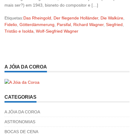
mais ser?) em 1943, bisneto do compositor e […]
Etiquetas:
Das Rheingold
,
Der fliegende Holländer
,
Die Walküre
,
Fidelio
,
Götterdämmerung
,
Parsifal
,
Richard Wagner
,
Siegfried
,
Tristão e Isolda
,
Wolf-Siegfried Wagner
A JÓIA DA COROA
CATEGORIAS
A JÓIA DA COROA
ASTRONOMIAS
BOCAS DE CENA