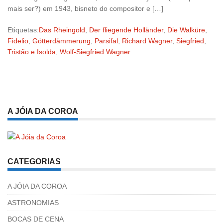
mais ser?) em 1943, bisneto do compositor e […]
Etiquetas:
Das Rheingold
,
Der fliegende Holländer
,
Die Walküre
,
Fidelio
,
Götterdämmerung
,
Parsifal
,
Richard Wagner
,
Siegfried
,
Tristão e Isolda
,
Wolf-Siegfried Wagner
A JÓIA DA COROA
CATEGORIAS
A JÓIA DA COROA
ASTRONOMIAS
BOCAS DE CENA