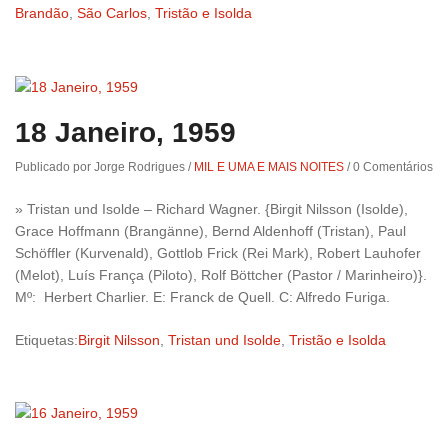
Brandão
,
São Carlos
,
Tristão e Isolda
18 Janeiro, 1959
Publicado por Jorge Rodrigues
/
MIL E UMA E MAIS NOITES
/
0 Comentários
» Tristan und Isolde – Richard Wagner. {Birgit Nilsson (Isolde),
Grace Hoffmann (Brangänne), Bernd Aldenhoff (Tristan), Paul
Schöffler (Kurvenald), Gottlob Frick (Rei Mark), Robert Lauhofer
(Melot), Luís França (Piloto), Rolf Böttcher (Pastor / Marinheiro)}.
Mº: Herbert Charlier. E: Franck de Quell. C: Alfredo Furiga.
Etiquetas:
Birgit Nilsson
,
Tristan und Isolde
,
Tristão e Isolda