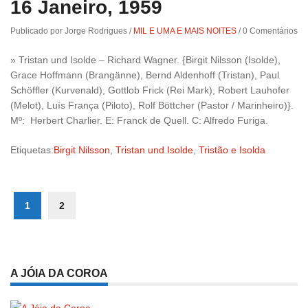
16 Janeiro, 1959
Publicado por Jorge Rodrigues
/
MIL E UMA E MAIS NOITES
/
0 Comentários
» Tristan und Isolde – Richard Wagner. {Birgit Nilsson (Isolde),
Grace Hoffmann (Brangänne), Bernd Aldenhoff (Tristan), Paul
Schöffler (Kurvenald), Gottlob Frick (Rei Mark), Robert Lauhofer
(Melot), Luís França (Piloto), Rolf Böttcher (Pastor / Marinheiro)}.
Mº: Herbert Charlier. E: Franck de Quell. C: Alfredo Furiga.
Etiquetas:
Birgit Nilsson
,
Tristan und Isolde
,
Tristão e Isolda
1
2
A JÓIA DA COROA