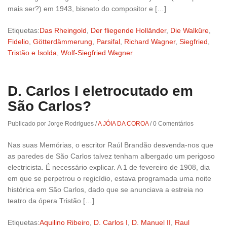
mais ser?) em 1943, bisneto do compositor e […]
Etiquetas:
Das Rheingold
,
Der fliegende Holländer
,
Die Walküre
,
Fidelio
,
Götterdämmerung
,
Parsifal
,
Richard Wagner
,
Siegfried
,
Tristão e Isolda
,
Wolf-Siegfried Wagner
D. Carlos I eletrocutado em
São Carlos?
Publicado por Jorge Rodrigues
/
A JÓIA DA COROA
/
0 Comentários
Nas suas Memórias, o escritor Raúl Brandão desvenda-nos que
as paredes de São Carlos talvez tenham albergado um perigoso
electricista. É necessário explicar. A 1 de fevereiro de 1908, dia
em que se perpetrou o regicídio, estava programada uma noite
histórica em São Carlos, dado que se anunciava a estreia no
teatro da ópera Tristão […]
Etiquetas:
Aquilino Ribeiro
,
D. Carlos I
,
D. Manuel II
,
Raul