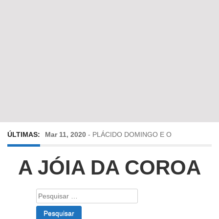
ÚLTIMAS:
Mar 11, 2020
-
PLÁCIDO DOMINGO E O
SIEGMUND DE DIE WALKÜRE
A JÓIA DA COROA
Mai 6, 2019
-
Viagens no Tempo e no Espaço
Pesquisar
por:
Abr 24, 2019
-
Diz-me a verdade a mentir