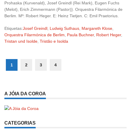
Prohaska (Kurvenald), Josef Greindl (Rei Mark), Eugen Fuchs
(Melot), Erich Zimmermann (Pastor)}. Orquestra Filarmónica de
Berlim. Mº: Robert Heger. E: Heinz Tietjen. C: Emil Praetorius.
Etiquetas:
Josef Greindl
,
Ludwig Suthaus
,
Margareth Klose
,
Orquestra Filarmónica de Berlim
,
Paula Buchner
,
Robert Heger
,
Tristan und Isolde
,
Tristão e Isolda
1
2
3
4
A JÓIA DA COROA
CATEGORIAS