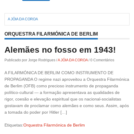
Abr 10, 2019
-
Só em Bayreuth? Era o que faltava!!!
A JÓIA DA COROA
Fev 22, 2019
-
Jorge Rodrigues conversa com Olga
ORQUESTRA FILARMÓNICA DE BERLIM
Roriz
Alemães no fosso em 1943!
Publicado por Jorge Rodrigues
/
A JÓIA DA COROA
/
0 Comentários
A FILARMÓNICA DE BERLIM COMO INSTRUMENTO DE
PROPAGANDA O regime nazi aproveitou a Orquestra Filarmónica
de Berlim (OFB) como precioso instrumento de propaganda
político-cultural — a formação apresentava as qualidades de
rigor, coesão e elevação espiritual que os nacional-socialistas
gostavam de proclamar como alemães e como seus. Assim, após
a tomada do poder por Hitler […]
Etiquetas:
Orquestra Filarmónica de Berlim