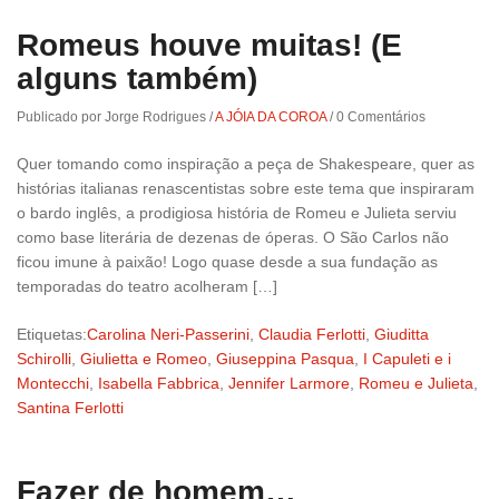
Romeus houve muitas! (E
alguns também)
Publicado por Jorge Rodrigues
/
A JÓIA DA COROA
/
0 Comentários
Quer tomando como inspiração a peça de Shakespeare, quer as
histórias italianas renascentistas sobre este tema que inspiraram
o bardo inglês, a prodigiosa história de Romeu e Julieta serviu
como base literária de dezenas de óperas. O São Carlos não
ficou imune à paixão! Logo quase desde a sua fundação as
temporadas do teatro acolheram […]
Etiquetas:
Carolina Neri-Passerini
,
Claudia Ferlotti
,
Giuditta
Schirolli
,
Giulietta e Romeo
,
Giuseppina Pasqua
,
I Capuleti e i
Montecchi
,
Isabella Fabbrica
,
Jennifer Larmore
,
Romeu e Julieta
,
Santina Ferlotti
Fazer de homem…