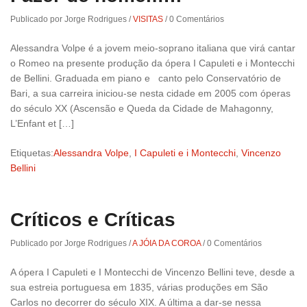
Publicado por Jorge Rodrigues
/
VISITAS
/
0 Comentários
Alessandra Volpe é a jovem meio-soprano italiana que virá cantar
o Romeo na presente produção da ópera I Capuleti e i Montecchi
de Bellini. Graduada em piano e canto pelo Conservatório de
Bari, a sua carreira iniciou-se nesta cidade em 2005 com óperas
do século XX (Ascensão e Queda da Cidade de Mahagonny,
L’Enfant et […]
Etiquetas:
Alessandra Volpe
,
I Capuleti e i Montecchi
,
Vincenzo
Bellini
Críticos e Críticas
Publicado por Jorge Rodrigues
/
A JÓIA DA COROA
/
0 Comentários
A ópera I Capuleti e I Montecchi de Vincenzo Bellini teve, desde a
sua estreia portuguesa em 1835, várias produções em São
Carlos no decorrer do século XIX. A última a dar-se nessa