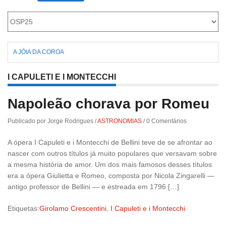
A JÓIA DA COROA
I CAPULETI E I MONTECCHI
Napoleão chorava por Romeu
Publicado por Jorge Rodrigues
/
ASTRONOMIAS
/
0 Comentários
A ópera I Capuleti e i Montecchi de Bellini teve de se afrontar ao
nascer com outros títulos já muito populares que versavam sobre
a mesma história de amor. Um dos mais famosos desses títulos
era a ópera Giulietta e Romeo, composta por Nicola Zingarelli —
antigo professor de Bellini — e estreada em 1796 […]
Etiquetas:
Girolamo Crescentini
,
I Capuleti e i Montecchi